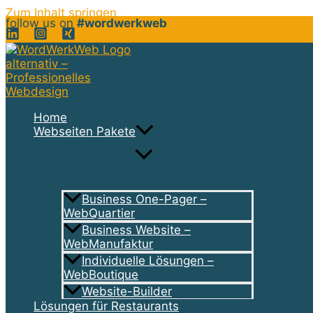
Zum Inhalt springen
follow us on
#wordwerkweb
Home
Webseiten Pakete
Business One-Pager –
WebQuartier
Business Website –
WebManufaktur
Individuelle Lösungen –
WebBoutique
Website-Builder
Lösungen für Restaurants